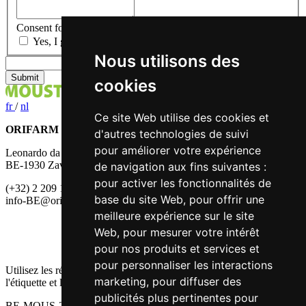
Consent for storing submitted data
*
Yes, I give permission to store and process my data
Nous utilisons des
cookies
fr
/
nl
Ce site Web utilise des cookies et
ORIFARM HEALTHCARE B.V.
d'autres technologies de suivi
pour améliorer votre expérience
Leonardo da Vincilaan 7
BE-1930 Zaventem
de navigation aux fins suivantes :
pour activer les fonctionnalités de
(+32) 2 209 11 70
base du site Web
,
pour offrir une
info-BE@orifarm.com
meilleure expérience sur le site
Web
,
pour mesurer votre intérêt
pour nos produits et services et
pour personnaliser les interactions
Utilisez les répulsifs avec précaution. Avant toute utilisation, lisez
marketing
,
pour diffuser des
l'étiquette et les informations sur le produit.
publicités plus pertinentes pour
BE-MOUS-2500016 11/2025 FR